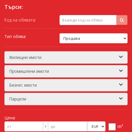
Търси:
Код на обявата:
Тип обява:
Жилищни имоти
Промишлени имоти
Бизнес имоти
Парцели
Цена:
m²