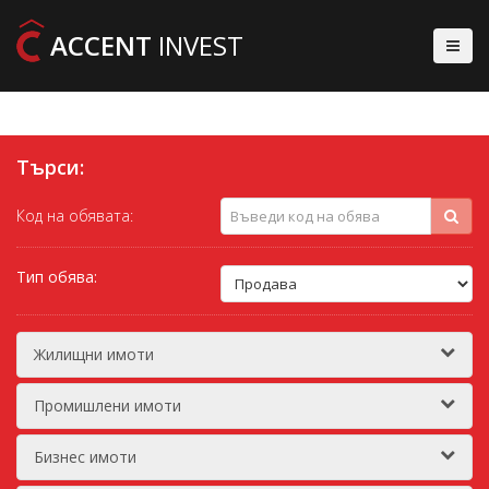
ACCENT
INVEST
Търси:
Код на обявата:
Тип обява:
Жилищни имоти
Промишлени имоти
Бизнес имоти