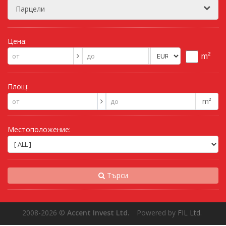
Парцели
Цена:
m²
Площ:
m²
Местоположение:
Търси
2008-2026
©
Accent Invest Ltd.
Powered by
FIL Ltd.