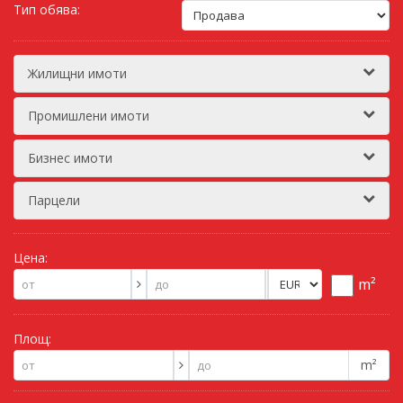
Тип обява:
Жилищни имоти
Промишлени имоти
Бизнес имоти
Парцели
Цена:
m²
Площ:
m²