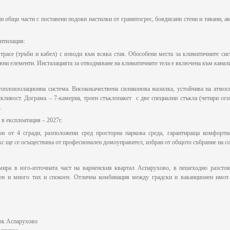
 общи части с поставени подови настилки от гранитогрес, боядисани стени и тавани, а
нтилация:
расе (тръби и кабел) с изводи към всяка стая. Обособени места за климатичните сист
ивни елементи. Инсталацията за отводняване на климатичните тела е включена към канали
оплоизолационна система. Висококачествена силиконова мазилка, устойчива на атмос
кливост. Дограма – 7-камерна, троен стъклопакет с две специални стъкла (четири сезо
.
 в експлоатация – 2027г.
ои от 4 сгради, разположени сред просторна паркова среда, гарантираща комфортн
 ще се осъществява от професионален домоуправител, избран от общото събрание на со
мира в юго-източната част на варненския квартал Аспарухово, в пешеходно разсто
ен и много тих и спокоен. Отлична комбинация между градски и ваканционен имот.
арк Аспарухово