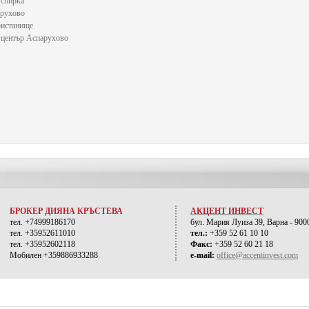
 спирка
арухово
ристанище
 център Аспарухово
БРОКЕР ДИЯНА КРЪСТЕВА
АКЦЕНТ ИНВЕСТ
тел. +74999186170
бул. Мария Луиза 39, Варна - 900
тел. +35952611010
тел.:
+359 52 61 10 10
тел. +35952602118
Факс:
+359 52 60 21 18
Мобилен +359886933288
e-mail:
office@accentinvest.com