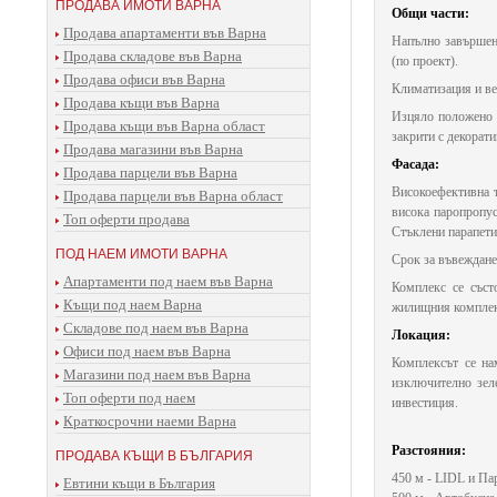
ПРОДАВА ИМОТИ ВАРНА
Общи части:
Продава апартаменти във Варна
Напълно завършени
Продава складове във Варна
(по проект).
Продава офиси във Варна
Климатизация и ве
Продава къщи във Варна
Изцяло положено т
Продава къщи във Варна област
закрити с декорат
Продава магазини във Варна
Фасада:
Продава парцели във Варна
Високоефективна т
Продава парцели във Варна област
висока паропропус
Топ оферти продава
Стъклени парапети
ПОД НАЕМ ИМОТИ ВАРНА
Срок за въвеждане
Апартаменти под наем във Варна
Комплекс се съст
Къщи под наем Варна
жилищния комплекс
Складове под наем във Варна
Локация:
Офиси под наем във Варна
Комплексът се на
Магазини под наем във Варна
изключително зел
Топ оферти под наем
инвестиция.
Краткосрочни наеми Варна
Разстояния:
ПРОДАВА КЪЩИ В БЪЛГАРИЯ
450 м - LIDL и П
Евтини къщи в България