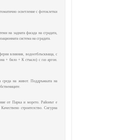
втоматично осветление с фотоклетки
еми на задната фасада на сградата,
зационната система на сградата.
ферни влияния, водоотблъскваща, с
на + бяло + К стъкло) с газ аргон.
а среда на живот. Поддръжката на
бствениците.
яние от Парка и морето. Районът е
 Качествено строителство. Сигурна