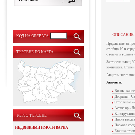
ОПИСАНИЕ:
КОД НА ОБЯВАТА
Предлагаме за про
от общо 10 в сгра
ТЪРСЕНЕ ПО КАРТА
с тоалет и голяма
Застроена площ 69
комплекса. Степен
Апартаментът мож
Акценти:
Високо качес
Дограма – Са
Отопление – 
Асансьор - Д
Конструктивн
БЪРЗО ТЪРСЕНЕ
Ниска такса 
Паркова сред
НЕДВИЖИМИ ИМОТИ ВАРНА
Етап на стро