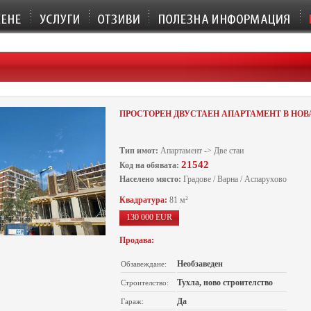
ПРОСТОРЕН ДВУСТАЕН АПАРТАМЕНТ В НО
Тип имот:
Апартамент -> Две стаи
21542
Код на обявата:
Населено място:
Градове / Варна / Аспарухово
Квадратура:
81 м²
130 000 EUR
Продава:
Необзаведен
Обзавеждане:
Тухлa, ново строителство
Строителство:
Да
Гараж: