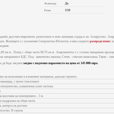
Да
Асансьор:
3/10
Етаж:
дажба двустаен апартамент, разположен в нова жилищна сграда в кв. Аспарухово. Апар
дата. Жилището е с изложение Североизток-Югоизток и има следното
разпределение:
к
 лоджия.
,89 кв.м.. Площ с общи части 80,70 кв.м. Апартаментът е с големи панорамни прозо
 на завършеност БДС: Под - циментова замазка; Стени – гипсова шпакловка; Таван – ги
е да бъде закупен
заедно с подземно паркомясто на цена от 145 000 евро.
тво на изпълнение и вложените материали, доказан строител.
ламандър, с троен стъклопакет
електричество, климатична сплит система
а
а височина на помещенията – 3 м.
за поддръжка на общи части.
а, контрол на достъпа
ителство: В строеж