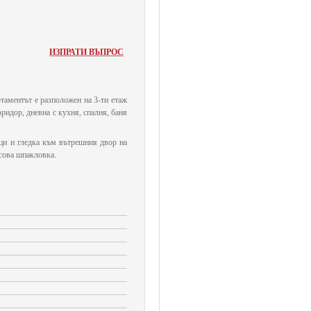
ИЗПРАТИ ВЪПРОС
таментът е разположен на 3-ти етаж
оридор, дневна с кухня, спалня, баня
рци и гледка към вътрешния двор на
псова шпакловка.