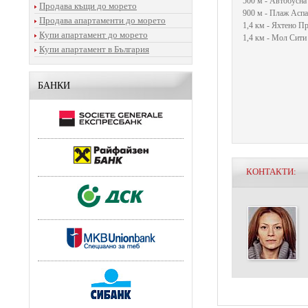
500 м - Автобусна
Продава къщи до морето
900 м - Плаж Асп
Продава апартаменти до морето
1,4 км - Яхтено П
Купи апартамент до морето
1,4 км - Мол Сити
Купи апартамент в България
БАНКИ
КОНТАКТИ: