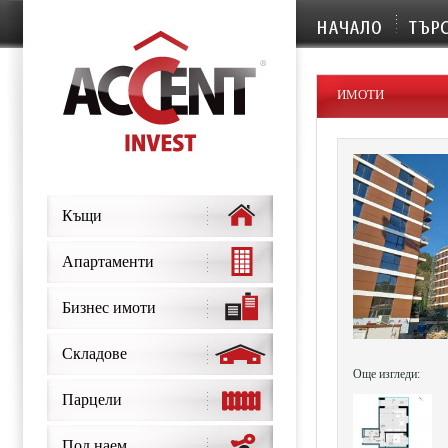
ИМОТИ
Къщи
Апартаменти
Бизнес имоти
Складове
Още изгледи:
Парцели
Под наем