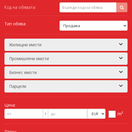
Код на обявата:
Тип обява:
Жилищни имоти
Промишлени имоти
Бизнес имоти
Парцели
Цена:
m²
Площ: