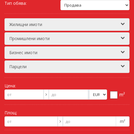
Тип обява:
Жилищни имоти
Промишлени имоти
Бизнес имоти
Парцели
Цена:
m²
Площ:
m²