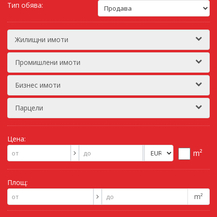
Тип обява:
Жилищни имоти
Промишлени имоти
Бизнес имоти
Парцели
Цена:
m²
Площ:
m²