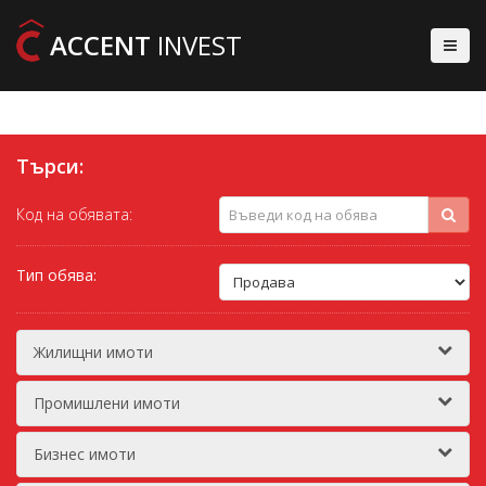
ACCENT
INVEST
Търси:
Код на обявата:
Тип обява:
Жилищни имоти
Промишлени имоти
Бизнес имоти