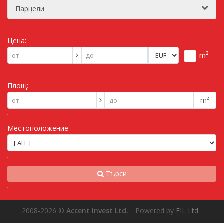
Парцели
Цена:
m²
Площ:
m²
Местоположение:
Търси
2008-2026
©
Accent Invest Ltd.
Powered by
FIL Ltd.